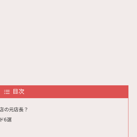
目次
店の元店長？
ド6選