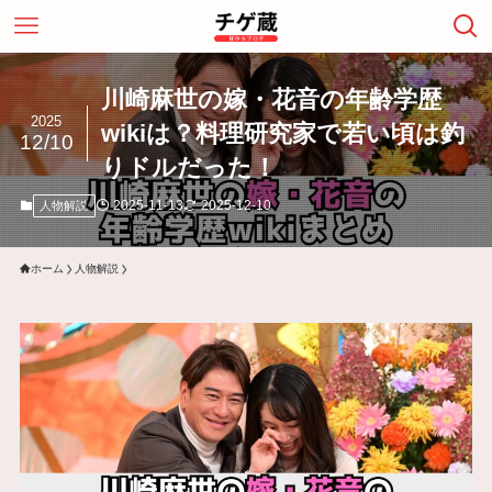
川崎麻世の嫁・花音の年齢学歴
2025
wikiは？料理研究家で若い頃は釣
12/10
りドルだった！
2025-11-13
2025-12-10
人物解説
ホーム
人物解説